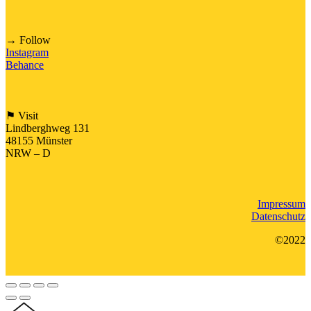
→ Follow
Instagram
Behance
⚑ Visit
Lindberghweg 131
48155 Münster
NRW – D
Impressum
Datenschutz
©2022